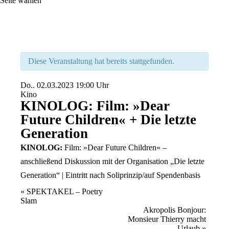
Seite wählen
Diese Veranstaltung hat bereits stattgefunden.
Do..
02.03.2023
19:00 Uhr
Kino
KINOLOG: Film: »Dear
Future Children« + Die letzte
Generation
KINOLOG:
Film: »Dear Future Children« –
anschließend Diskussion mit der Organisation „Die letzte
Generation“ | Eintritt nach Soliprinzip/auf Spendenbasis
Veranstaltung
«
SPEKTAKEL – Poetry
Slam
Navigation
Akropolis Bonjour:
Monsieur Thierry macht
Urlaub
»