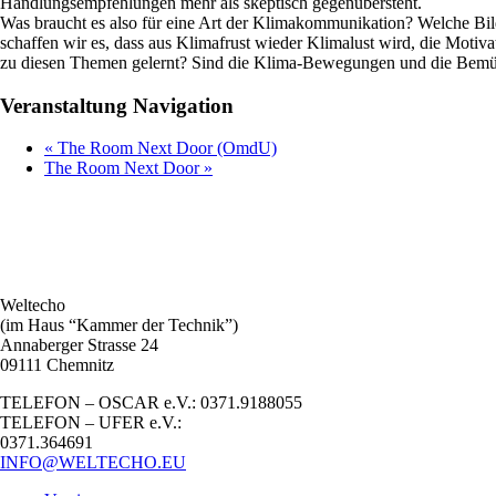
Handlungsempfehlungen mehr als skeptisch gegenübersteht.
Was braucht es also für eine Art der Klimakommunikation? Welche Bil
schaffen wir es, dass aus Klimafrust wieder Klimalust wird, die Moti
zu diesen Themen gelernt? Sind die Klima-Bewegungen und die Bem
Veranstaltung Navigation
«
The Room Next Door (OmdU)
The Room Next Door
»
Weltecho
(im Haus “Kammer der Technik”)
Annaberger Strasse 24
09111 Chemnitz
TELEFON – OSCAR e.V.: 0371.9188055
TELEFON – UFER e.V.:
0371.364691
INFO@WELTECHO.EU