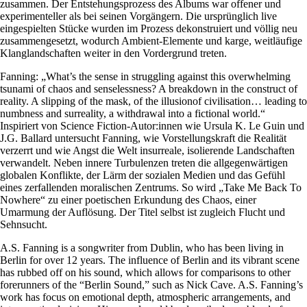
zusammen. Der Entstehungsprozess des Albums war offener und
experimenteller als bei seinen Vorgängern. Die ursprünglich live
eingespielten Stücke wurden im Prozess dekonstruiert und völlig neu
zusammengesetzt, wodurch Ambient-Elemente und karge, weitläufige
Klanglandschaften weiter in den Vordergrund treten.
Fanning: „What’s the sense in struggling against this overwhelming
tsunami of chaos and senselessness? A breakdown in the construct of
reality. A slipping of the mask, of the illusionof civilisation… leading to
numbness and surreality, a withdrawal into a fictional world.“
Inspiriert von Science Fiction-Autor:innen wie Ursula K. Le Guin und
J.G. Ballard untersucht Fanning, wie Vorstellungskraft die Realität
verzerrt und wie Angst die Welt insurreale, isolierende Landschaften
verwandelt. Neben innere Turbulenzen treten die allgegenwärtigen
globalen Konflikte, der Lärm der sozialen Medien und das Gefühl
eines zerfallenden moralischen Zentrums. So wird „Take Me Back To
Nowhere“ zu einer poetischen Erkundung des Chaos, einer
Umarmung der Auflösung. Der Titel selbst ist zugleich Flucht und
Sehnsucht.
A.S. Fanning is a songwriter from Dublin, who has been living in
Berlin for over 12 years. The influence of Berlin and its vibrant scene
has rubbed off on his sound, which allows for comparisons to other
forerunners of the “Berlin Sound,” such as Nick Cave. A.S. Fanning’s
work has focus on emotional depth, atmospheric arrangements, and