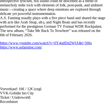
introspective lyricism. His sound could be described as a blend of
melancholy indie rock with elements of folk, post-punk, and ambient
music—creating a space where deep emotions are explored through
delicate yet powerful instrumentation.
A.S. Fanning usually plays with a five piece band and shared the stage
with acts like Arab Strap, alt-j, and Night Beats and has recently
performed for the prestigious German TV Format WDR Rockpalast.
The new album, “Take Me Back To Nowhere” was released on the
6th of February 2026.
https://www.youtube.com/watch?v=0Y4qdDd2WfA&t=566s
https://www.asfanning.com/
Vorverkauf: 16€ / 12€ (zzgl.
VVK-Gebühr bei City
Ticket / Underworld
Recordstore