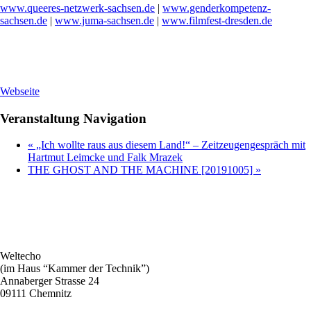
www.queeres-netzwerk-sachsen.de
|
www.genderkompetenz-
sachsen.de
|
www.juma-sachsen.de
|
www.filmfest-dresden.de
Webseite
Veranstaltung Navigation
«
„Ich wollte raus aus diesem Land!“ – Zeitzeugengespräch mit
Hartmut Leimcke und Falk Mrazek
THE GHOST AND THE MACHINE [20191005]
»
Weltecho
(im Haus “Kammer der Technik”)
Annaberger Strasse 24
09111 Chemnitz