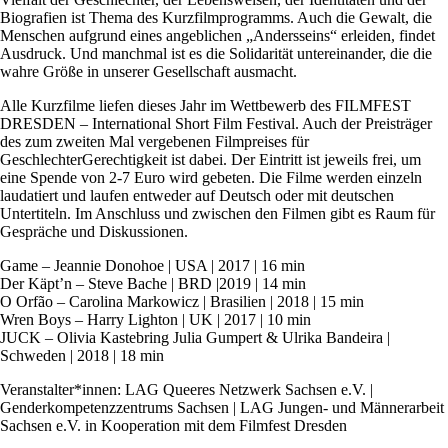
Biografien ist Thema des Kurzfilmprogramms. Auch die Gewalt, die
Menschen aufgrund eines angeblichen „Andersseins“ erleiden, findet
Ausdruck. Und manchmal ist es die Solidarität untereinander, die die
wahre Größe in unserer Gesellschaft ausmacht.
Alle Kurzfilme liefen dieses Jahr im Wettbewerb des FILMFEST
DRESDEN – International Short Film Festival. Auch der Preisträger
des zum zweiten Mal vergebenen Filmpreises für
GeschlechterGerechtigkeit ist dabei. Der Eintritt ist jeweils frei, um
eine Spende von 2-7 Euro wird gebeten. Die Filme werden einzeln
laudatiert und laufen entweder auf Deutsch oder mit deutschen
Untertiteln. Im Anschluss und zwischen den Filmen gibt es Raum für
Gespräche und Diskussionen.
Game – Jeannie Donohoe | USA | 2017 | 16 min
Der Käpt’n – Steve Bache | BRD |2019 | 14 min
O Orfão – Carolina Markowicz | Brasilien | 2018 | 15 min
Wren Boys – Harry Lighton | UK | 2017 | 10 min
JUCK – Olivia Kastebring Julia Gumpert & Ulrika Bandeira |
Schweden | 2018 | 18 min
Veranstalter*innen: LAG Queeres Netzwerk Sachsen e.V. |
Genderkompetenzzentrums Sachsen | LAG Jungen- und Männerarbeit
Sachsen e.V. in Kooperation mit dem Filmfest Dresden