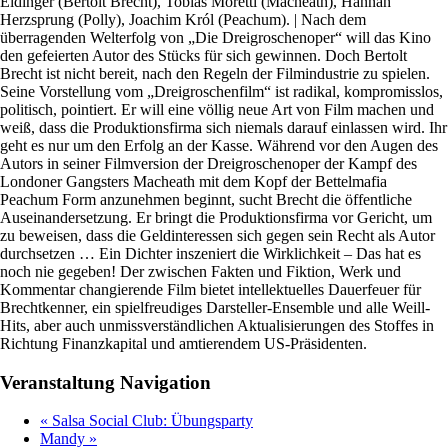
Eidinger (Bertolt Brecht), Tobias Moretti (Macheath), Hannah
Herzsprung (Polly), Joachim Król (Peachum). | Nach dem
überragenden Welterfolg von „Die Dreigroschenoper“ will das Kino
den gefeierten Autor des Stücks für sich gewinnen. Doch Bertolt
Brecht ist nicht bereit, nach den Regeln der Filmindustrie zu spielen.
Seine Vorstellung vom „Dreigroschenfilm“ ist radikal, kompromisslos,
politisch, pointiert. Er will eine völlig neue Art von Film machen und
weiß, dass die Produktionsfirma sich niemals darauf einlassen wird. Ihr
geht es nur um den Erfolg an der Kasse. Während vor den Augen des
Autors in seiner Filmversion der Dreigroschenoper der Kampf des
Londoner Gangsters Macheath mit dem Kopf der Bettelmafia
Peachum Form anzunehmen beginnt, sucht Brecht die öffentliche
Auseinandersetzung. Er bringt die Produktionsfirma vor Gericht, um
zu beweisen, dass die Geldinteressen sich gegen sein Recht als Autor
durchsetzen … Ein Dichter inszeniert die Wirklichkeit – Das hat es
noch nie gegeben! Der zwischen Fakten und Fiktion, Werk und
Kommentar changierende Film bietet intellektuelles Dauerfeuer für
Brechtkenner, ein spielfreudiges Darsteller-Ensemble und alle Weill-
Hits, aber auch unmissverständlichen Aktualisierungen des Stoffes in
Richtung Finanzkapital und amtierendem US-Präsidenten.
Veranstaltung Navigation
«
Salsa Social Club: Übungsparty
Mandy
»