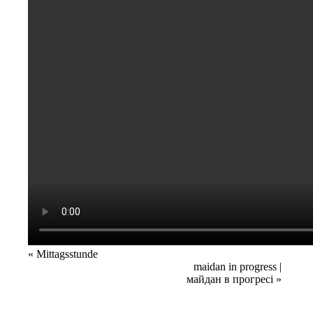
Veranstaltung
«
Mittagsstunde
maidan in progress |
Navigation
майдан в прогресі
»