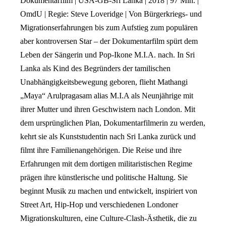
Dokumentarfilm | USA-GB-Sri Lanka | 2018 | 97 Min. |
OmdU | Regie: Steve Loveridge | Von Bürgerkriegs- und
Migrationserfahrungen bis zum Aufstieg zum populären
aber kontroversen Star – der Dokumentarfilm spürt dem
Leben der Sängerin und Pop-Ikone M.I.A. nach. In Sri
Lanka als Kind des Begründers der tamilischen
Unabhängigkeitsbewegung geboren, flieht Mathangi
„Maya“ Arulpragasam alias M.I.A als Neunjährige mit
ihrer Mutter und ihren Geschwistern nach London. Mit
dem ursprünglichen Plan, Dokumentarfilmerin zu werden,
kehrt sie als Kunststudentin nach Sri Lanka zurück und
filmt ihre Familienangehörigen. Die Reise und ihre
Erfahrungen mit dem dortigen militaristischen Regime
prägen ihre künstlerische und politische Haltung. Sie
beginnt Musik zu machen und entwickelt, inspiriert von
Street Art, Hip-Hop und verschiedenen Londoner
Migrationskulturen, eine Culture-Clash-Ästhetik, die zu