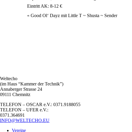
Eintritt AK: 8-12 €
Veranstaltung
«
Good Ol‘ Dayz mit Little T ~ Shusta ~ Sender
Navigation
Weltecho
(im Haus “Kammer der Technik”)
Annaberger Strasse 24
09111 Chemnitz
TELEFON – OSCAR e.V.: 0371.9188055
TELEFON – UFER e.V.:
0371.364691
INFO@WELTECHO.EU
Vereine