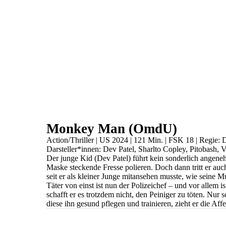
Monkey Man (OmdU)
Action/Thriller | US 2024 | 121 Min. | FSK 18 | Regie: 
Darsteller*innen: Dev Patel, Sharlto Copley, Pitobash, 
Der junge Kid (Dev Patel) führt kein sonderlich angene
Maske steckende Fresse polieren. Doch dann tritt er auc
seit er als kleiner Junge mitansehen musste, wie seine M
Täter von einst ist nun der Polizeichef – und vor allem
schafft er es trotzdem nicht, den Peiniger zu töten. N
diese ihn gesund pflegen und trainieren, zieht er die 