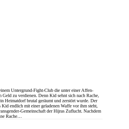
einem Untergrund-Fight-Club die unter einer Affen-
 um Geld zu verdienen. Denn Kid sehnt sich nach Rache,
sein Heimatdorf brutal geräumt und zerstört wurde. Der
s Kid endlich mit einer geladenen Waffe vor ihm steht,
 Transgender-Gemeinschaft der Hijras Zuflucht. Nachdem
seine Rache…