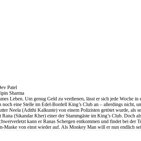
Dev Patel
Vipin Sharma
hmes Leben. Um genug Geld zu verdienen, lässt er sich jede Woche in 
h noch eine Stelle im Edel-Bordell King’s Club an – allerdings nicht,
utter Neela (Adithi Kalkunte) von einem Polizisten getötet wurde, als 
 ist Rana (Sikandar Kher) einer der Stammgäste im King’s Club. Doch al
ur schwerverletzt kann er Ranas Schergen entkommen und findet bei der
Affen-Maske von einst wieder auf. Als Monkey Man will er nun endlich 