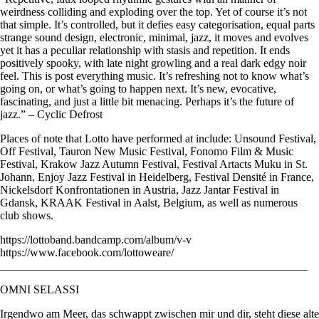
weirdness colliding and exploding over the top. Yet of course it’s not
that simple. It’s controlled, but it defies easy categorisation, equal parts
strange sound design, electronic, minimal, jazz, it moves and evolves
yet it has a peculiar relationship with stasis and repetition. It ends
positively spooky, with late night growling and a real dark edgy noir
feel. This is post everything music. It’s refreshing not to know what’s
going on, or what’s going to happen next. It’s new, evocative,
fascinating, and just a little bit menacing. Perhaps it’s the future of
jazz.” – Cyclic Defrost
Places of note that Lotto have performed at include: Unsound Festival,
Off Festival, Tauron New Music Festival, Fonomo Film & Music
Festival, Krakow Jazz Autumn Festival, Festival Artacts Muku in St.
Johann, Enjoy Jazz Festival in Heidelberg, Festival Densité in France,
Nickelsdorf Konfrontationen in Austria, Jazz Jantar Festival in
Gdansk, KRAAK Festival in Aalst, Belgium, as well as numerous
club shows.
https://lottoband.bandcamp.com/album/v-v
https://www.facebook.com/lottoweare/
______________________________________________________
OMNI SELASSI
Irgendwo am Meer, das schwappt zwischen mir und dir, steht diese alte