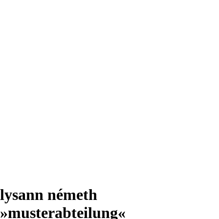
lysann németh
»musterabteilung«