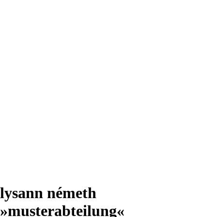
lysann németh
»musterabteilung«