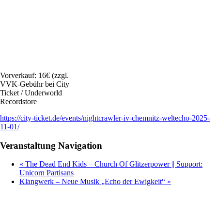
Vorverkauf: 16€ (zzgl.
VVK-Gebühr bei City
Ticket / Underworld
Recordstore
https://city-ticket.de/events/nightcrawler-iv-chemnitz-weltecho-2025-
11-01/
Veranstaltung Navigation
«
The Dead End Kids – Church Of Glitzerpower || Support:
Unicorn Partisans
Klangwerk – Neue Musik „Echo der Ewigkeit“
»