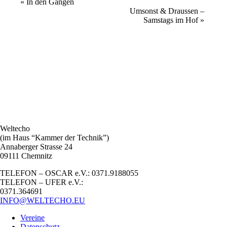
Veranstaltung
«
In den Gängen
Umsonst & Draussen –
Navigation
Samstags im Hof
»
Weltecho
(im Haus “Kammer der Technik”)
Annaberger Strasse 24
09111 Chemnitz
TELEFON – OSCAR e.V.: 0371.9188055
TELEFON – UFER e.V.:
0371.364691
INFO@WELTECHO.EU
Vereine
Datenschutz