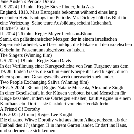
Jane Austen´s Periods Drama
US 2024 | 13 min | Regie: Steve Pinder, Julia Aks
England, 1813. Miss Estrogenia bekommt während eines lang
ersehnten Heiratsantrags ihre Periode. Mr. Dickley hält das Blut für
eine Verletzung. Seine teure Ausbildung scheint lückenhaft.
Butcher´s Stain
IL 2024 | 26 min | Regie: Meyer Levinson-Blount
Samir, ein palästinensischer Metzger, der in einem israelischen
Supermarkt arbeitet, wird beschuldigt, die Plakate mit den israelischen
Geiseln im Pausenraum abgerissen zu haben.
The Singers (Winning film)
US 2025 | 18 min | Regie: Sam Davis
In der Verfilmung einer Kurzgeschichte von Ivan Turgenev aus dem
19. Jh. finden Gäste, die sich in einer Kneipe ihr Leid klagen, durch
einen spontanen Gesangswettbewerb unerwartet zueinander.
Two People Exchanging Saliva (Winning film)
FR/US 2024 | 36 min | Regie: Natalie Musteata, Alexandre Singh
In einer Gesellschaft, in der Küssen verboten ist und Menschen für
Dinge bezahlen, indem sie Ohrfeigen erhalten, kauft Angine in einem
Kaufhaus ein. Dort ist sie fasziniert von einer Verkäuferin.
A Friend Of Dorothy
GB 2025 | 21 min | Regie: Lee Knight
Die einsame Witwe Dorothy wird aus ihrem Alltag gerissen, als der
Fußball des 17-jährigen JJ in ihrem Garten landet. Er darf ins Haus,
und so lernen sie sich kennen.