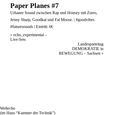
Paper Planes #7
Urbaner Sound zwischen Rap und Housey mit Zorro,
Jenny Sharp, Goodkat und Fat Moose. | #goodvibes
#futuresounds | Eintritt: 6€
Veranstaltung
«
echo_experimental –
Live-Sets
Navigation
Landesparteitag
DEMOKRATIE in
BEWEGUNG – Sachsen
»
Weltecho
(im Haus “Kammer der Technik”)