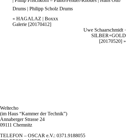
| Philip Frischkorn – Piano/Fender-Rhodes | Hans Otto
Drums | Philipp Scholz Drums
Veranstaltung
«
HAGALAZ | Boxxx
Galerie [20170412]
Navigation
Uwe Schaarschmidt ·
SILBER+GOLD
[20170520]
»
Weltecho
(im Haus “Kammer der Technik”)
Annaberger Strasse 24
09111 Chemnitz
TELEFON – OSCAR e.V.: 0371.9188055