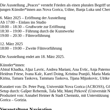
Die Ausstellung „Peaces“ versteht Frieden als einen pluralen Begriff 
jungen Künstler*innen aus Nova Gorica, Udine, Banja Luka und Chemni
6. März 2025 – Eröffnung der Ausstellung
Ab 17:00 – Einlass ins Studio
18:00 – 18:30 – Grußworte zur Eröffnung
18:30 – 19:00 – Führung durch die Kunstwerke
19:00 – 20:30 – Filmvorführung
12. März 2025
18:00 – 19:00 – Zweite Filmvorführung
Die Ausstellung endet am 18. März 2025.
Künstler*innen:
Abiral Khadka, Aljaz Lavric, Andrea Mariani, Ana Evtic, Anja Paterno
Heidrun Friese, Ivana Kalc, Karel Doing, Kristina Pranjió, Maria Mat
Kirina, Tamara Taskova, Tammara Taskova, Tijana Mijuskovic, Ulrik
Kuratiert von: Dr. Peter Purg, Universität Nova Gorica (ACROSS), 
Setup durch: Gašper Rebernik, Taša Mir, Matej Pirkovič (Universität 
Produziert von: Annabel Heimer & Stadt Chemnitz, mit Unterstützung
Gorica – Gorizia.
Veranstaltung Navigation