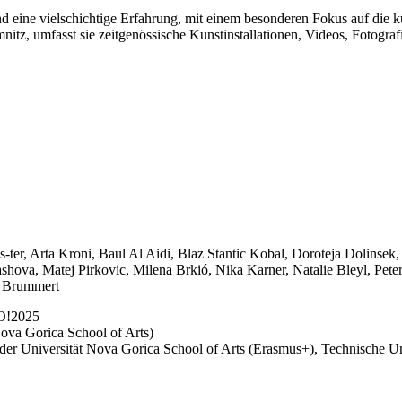
und eine vielschichtige Erfahrung, mit einem besonderen Fokus auf die 
tz, umfasst sie zeitgenössische Kunstinstallationen, Videos, Fotogra
s-ter, Arta Kroni, Baul Al Aidi, Blaz Stantic Kobal, Doroteja Dolins
iashova, Matej Pirkovic, Milena Brkió, Nika Karner, Natalie Bleyl, Pe
e Brummert
GO!2025
Nova Gorica School of Arts)
 der Universität Nova Gorica School of Arts (Erasmus+), Technische 