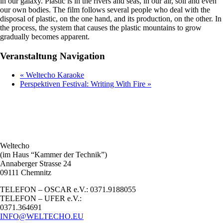
in our galaxy. Plastic is in the rivers and seas, in our air, soil and even
our own bodies. The film follows several people who deal with the
disposal of plastic, on the one hand, and its production, on the other. In
the process, the system that causes the plastic mountains to grow
gradually becomes apparent.
Veranstaltung Navigation
«
Weltecho Karaoke
Perspektiven Festival: Writing With Fire
»
Weltecho
(im Haus “Kammer der Technik”)
Annaberger Strasse 24
09111 Chemnitz
TELEFON – OSCAR e.V.: 0371.9188055
TELEFON – UFER e.V.:
0371.364691
INFO@WELTECHO.EU