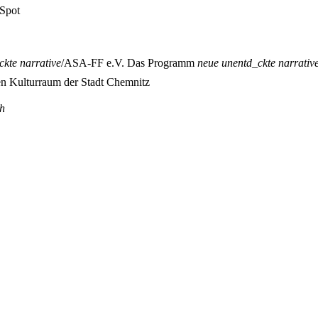
 Spot
kte narrative
/ASA-FF e.V. Das Programm
neue unentd_ckte narrativ
en Kulturraum der Stadt Chemnitz
ch