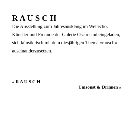
R A U S C H
Die Ausstellung zum Jahresausklang im Weltecho.
Künstler und Freunde der Galerie Oscar sind eingeladen,
sich künstlerisch mit dem diesjährigen Thema »rausch«
auseinanderzusetzen.
Veranstaltung
«
R A U S C H
Umsonst & Drinnen
»
Navigation