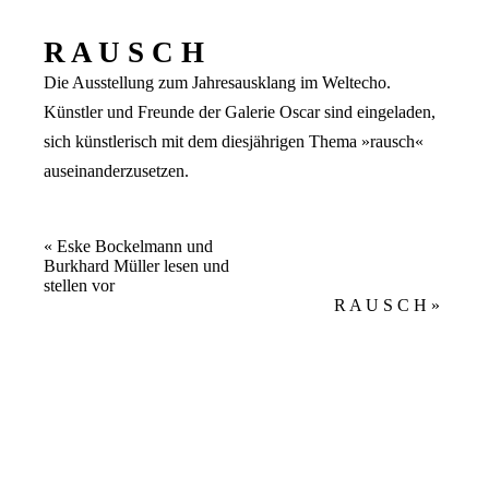
R A U S C H
Die Ausstellung zum Jahresausklang im Weltecho.
Künstler und Freunde der Galerie Oscar sind eingeladen,
sich künstlerisch mit dem diesjährigen Thema »rausch«
auseinanderzusetzen.
Veranstaltung
«
Eske Bockelmann und
Burkhard Müller lesen und
Navigation
stellen vor
R A U S C H
»