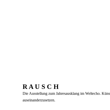
R A U S C H
Die Ausstellung zum Jahresausklang im Weltecho. Künstl
auseinanderzusetzen.