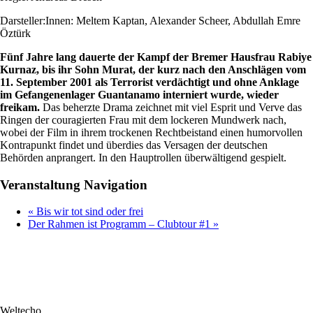
Darsteller:Innen: Meltem Kaptan, Alexander Scheer, Abdullah Emre
Öztürk
Fünf Jahre lang
dauerte der Kampf der Bremer Hausfrau Rabiye
Kurnaz, bis ihr Sohn Murat, der kurz nach den Anschlägen
vom
11. September 2001 als Terrorist verdächtigt und ohne Anklage
im Gefangenenlager Guantanamo
interniert wurde, wieder
freikam.
Das beherzte Drama zeichnet mit viel Esprit und Verve das
Ringen der
couragierten Frau mit dem lockeren Mundwerk nach,
wobei der Film in ihrem trockenen Rechtbeistand einen
humorvollen
Kontrapunkt findet und überdies das Versagen der deutschen
Behörden anprangert. In den
Hauptrollen überwältigend gespielt.
Veranstaltung Navigation
«
Bis wir tot sind oder frei
Der Rahmen ist Programm – Clubtour #1
»
Weltecho