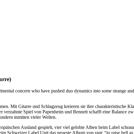
arre)
imental concern who have pushed duo dynamics into some strange and 
en. Mit Gitarre und Schlagzeug kreieren sie ihre charakteristische Kla
 verzahnte Spiel von Papenheim und Bennett schafft eine Balance zwis
ondern inmitten vieler Welten.
äischen Ausland gespielt, vier viel gelobte Alben beim Label schraum
eim Schweizer Label Unit das neueste Album von rant: “to raise hell a