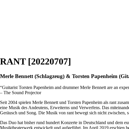
RANT [20220707]
Merle Bennett (Schlagzeug) & Torsten Papenheim (Git
“Guitarist Torsten Papenheim and drummer Merle Bennett are an exper
– The Sound Projector
Seit 2004 spielen Merle Bennett und Torsten Papenheim als rant zusamm
eine Musik des Andeutens, Erweiterns und Verwerfens. Das miteinander
Geräusch und Song. Die Musik von rant bewegt sich nicht zwischen, s
Das Duo hat bisher rund hundert Konzerte in Deutschland und dem europ
Musiktheaterwerk entwickelt und aufgeführt. Im April 2019 erschien b