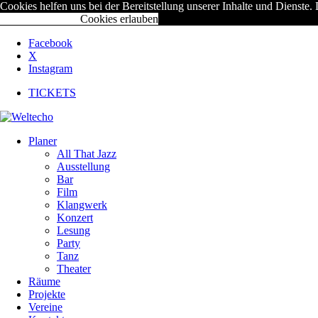
Cookies helfen uns bei der Bereitstellung unserer Inhalte und Diens
Cookies ablehnen
Cookies erlauben
Facebook
X
Instagram
TICKETS
Planer
All That Jazz
Ausstellung
Bar
Film
Klangwerk
Konzert
Lesung
Party
Tanz
Theater
Räume
Projekte
Vereine