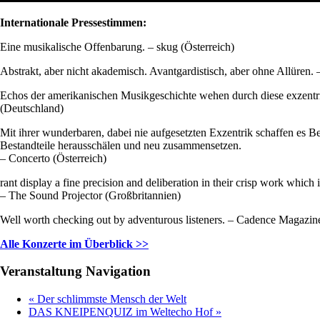
Internationale Pressestimmen:
Eine musikalische Offenbarung. – skug (Österreich)
Abstrakt, aber nicht akademisch. Avantgardistisch, aber ohne Allüren. – 
Echos der amerikanischen Musikgeschichte wehen durch diese exzentri
(Deutschland)
Mit ihrer wunderbaren, dabei nie aufgesetzten Exzentrik schaffen es 
Bestandteile herausschälen und neu zusammensetzen.
– Concerto (Österreich)
rant display a fine precision and deliberation in their crisp work whic
– The Sound Projector (Großbritannien)
Well worth checking out by adventurous listeners. – Cadence Magazi
Alle Konzerte im Überblick >>
Veranstaltung Navigation
«
Der schlimmste Mensch der Welt
DAS KNEIPENQUIZ im Weltecho Hof
»