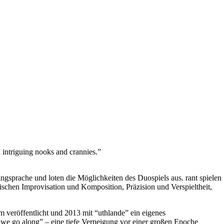
intriguing nooks and crannies.”
ngsprache und loten die Möglichkeiten des Duospiels aus. rant spielen
chen Improvisation und Komposition, Präzision und Verspieltheit,
 veröffentlicht und 2013 mit “uthlande” ein eigenes
s we go along” – eine tiefe Verneigung vor einer großen Epoche