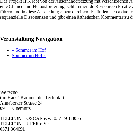
Das Projekt IFK lebt von der Auseinandersetzung mit verschiedenen A
eine Chance und Herausforderung, schlummernde Ressourcen kreativ zu
führen und in diese Ausstellung einzuschreiben. Es finden sich aktue
sequenzielle Dissonanzen und gibt einen ästhetischen Kommentar zu d
Veranstaltung Navigation
«
Sommer im Hof
Sommer im Hof
»
Weltecho
(im Haus “Kammer der Technik”)
Annaberger Strasse 24
09111 Chemnitz
TELEFON – OSCAR e.V.: 0371.9188055
TELEFON – UFER e.V.:
0371.364691