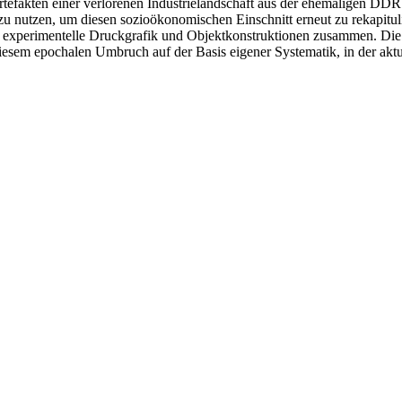
rtefakten einer verlorenen Industrielandschaft aus der ehemaligen DD
 nutzen, um diesen sozioökonomischen Einschnitt erneut zu rekapitul
lle experimentelle Druckgrafik und Objektkonstruktionen zusammen. Di
iesem epochalen Umbruch auf der Basis eigener Systematik, in der akt