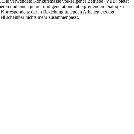
R. Die verwendete Konkursmasse volkseigener Betriebe (VEB) bietet
ieren und einen genre- und generationenübergreifenden Dialog zu
e Korrespondenz der in Beziehung tretenden Arbeiten erzeugt
uell scheinbar nichts mehr zusammenpasst.