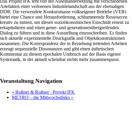
Das Projekt IFK lebt von der Auseinandersetzung mit verschiedenen
Artefakten einer verlorenen Industrielandschaft aus der ehemaligen
DDR. Die verwendete Konkursmasse volkseigener Betriebe (VEB)
bietet eine Chance und Herausforderung, schlummernde Ressourcen
kreativ zu nutzen, um diesen sozioökonomischen Einschnitt erneut zu
rekapitulieren und einen genre- und generationenübergreifenden
Dialog zu führen und in diese Ausstellung einzuschreiben. Es finden
sich aktuelle experimentelle Druckgrafik und Objektkonstruktionen
zusammen. Die Korrespondenz der in Beziehung tretenden Arbeiten
erzeugt sequenzielle Dissonanzen und gibt einen ästhetischen
Kommentar zu diesem epochalen Umbruch auf der Basis eigener
Systematik, in der aktuell scheinbar nichts mehr zusammenpasst.
Veranstaltung Navigation
«
Roßner & Roßner · Projekt IFK
METRO – die Mittwochsdisko
»