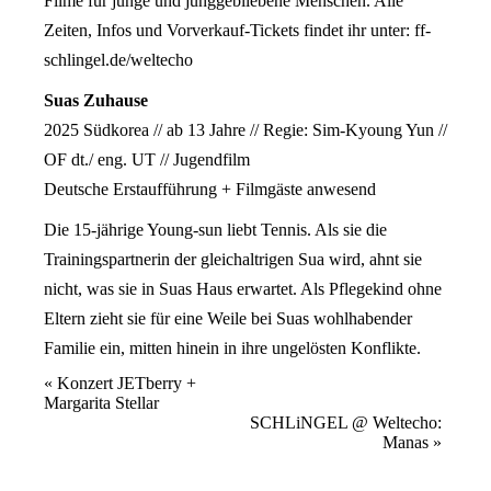
Filme für junge und junggebliebene Menschen. Alle
Zeiten, Infos und Vorverkauf-Tickets findet ihr unter:
ff-
schlingel.de/weltecho
Suas Zuhause
2025 Südkorea // ab 13 Jahre // Regie: Sim-Kyoung Yun //
OF dt./ eng. UT // Jugendfilm
Deutsche Erstaufführung + Filmgäste anwesend
Die 15-jährige Young-sun liebt Tennis. Als sie die
Trainingspartnerin der gleichaltrigen Sua wird, ahnt sie
nicht, was sie in Suas Haus erwartet. Als Pflegekind ohne
Eltern zieht sie für eine Weile bei Suas wohlhabender
Familie ein, mitten hinein in ihre ungelösten Konflikte.
Veranstaltung
«
Konzert JETberry +
Margarita Stellar
Navigation
SCHLiNGEL @ Weltecho:
Manas
»