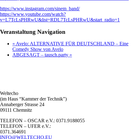
https://www.instagram.com/sinem_band/
https://www.youtube.com/watch?
v=L7TcLsPHRwU&list=RDL7TcLsPHRwU&start_radio=1
Veranstaltung Navigation
«
Avelo: ALTERNATIVE FÜR DEUTSCHLAND – Eine
Comedy Show von Avelo
ABGESAGT – tausch.party
»
Weltecho
(im Haus “Kammer der Technik”)
Annaberger Strasse 24
09111 Chemnitz
TELEFON – OSCAR e.V.: 0371.9188055
TELEFON – UFER e.V.:
0371.364691
INFO@WELTECHO.EU