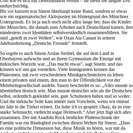
Und wie es sich mit Determination verhält – sie bleibt die längste Zeit
undurchsichtig.
Bis vor kurzem war Sinem überhaupt keine Band, sondern so etwas
wie ein organisatorischer Aktivposten im Hintergrund des Münchner
Untergrunds. Es ist ja auch noch nicht allzu lange her, dass die Kinder
der Menschen, die damals zum Arbeiten nach Deutschland kamen, ihre
mindestens zwei Identitäten selbstverständlich zusammenführen. Sie
sind „geteilt in zwei Welten“, wie Ozan Ata Canani in seinem
Jahrhundertsong „Deutsche Freunde“ feststellt.
So ergeht es auch Sinem Arslan Ströbel, die auf dem Land in
Oberbayern aufwuchs und an ihrem Gymnasium die Einzige mit
türkischen Wurzeln war. „Das macht etwas“, sagt Sinem, und das
können wir uns gut vorstellen. Viele Immigranten kennen das
Phänomen, mit zwei verschiedenen Musikgeschmäckern zu leben:
einem privaten und einem, den man in der Öffentlichkeit vor der
Mehrheitsgesellschaft auslebt. Sinem beschreibt es so: „Alles musste so
übertrieben deutsch sein. Man musste deutscher sein als die Deutschen
selbst, ordentlich gekleidet sein, gute Schulnoten haben und so weiter.
Und die türkische Seite kam immer zum Vorschein, wenn wir einmal
im Jahr in die Türkei reisten. Da habe ich es gespürt: Okay, da ist eine
starke Sehnsucht, vielleicht sogar Heimweh.“ Aber jetzt fügt sich alles
zusammen. Der mit Anadolu Rock bestückte Plattenschrank der
Familie war ein Bindeglied zwischen diesen Welten für Sinem. „Dass
es eine politische Dimension hat, diese Musik zu hören, war mir da