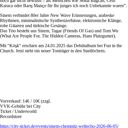
noch gar nicht bewusst – als Menschen wie Selda Bağcan, Cem
Karaca oder Barış Manço für Ihr junges ich noch Unbekannte waren”.
Sinem verbindet 80er Jahre New Wave Erinnerungen, arabeske
Rhythmen, minimalistische Synthesizerbässe, elektronische Klänge,
rohe Gitarren und türkische Gesänge.
Das Trio besteht aus Sinem, Tagar (Friends Of Gas) und Tom Wu
(What Are People For, The Hidden Cameras, Hans Platzgumer).
Mit “Köşk“ erschien am 24.01.2025 das Debütalbum bei Fun in the
Church. Jetzt steht ein neuer Tonträger in den Startlöchern.
Vorverkauf: 14€ / 10€ (zzgl.
VVK-Gebühr bei City
Ticket / Underworld
Recordstore
https://city-ticket.de/events/sinem-chemnitz-weltecho-2026-06-05/