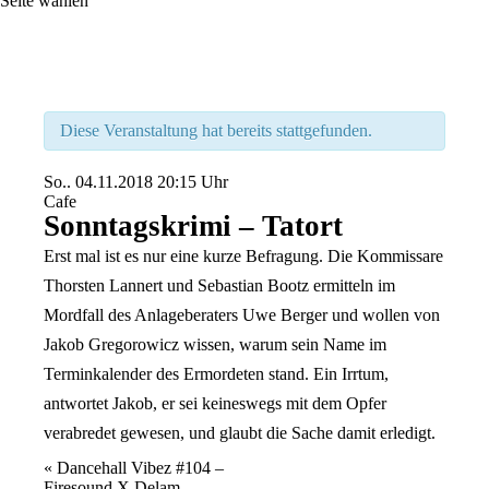
Seite wählen
Diese Veranstaltung hat bereits stattgefunden.
So..
04.11.2018
20:15 Uhr
Cafe
Sonntagskrimi – Tatort
Erst mal ist es nur eine kurze Befragung. Die Kommissare
Thorsten Lannert und Sebastian Bootz ermitteln im
Mordfall des Anlageberaters Uwe Berger und wollen von
Jakob Gregorowicz wissen, warum sein Name im
Terminkalender des Ermordeten stand. Ein Irrtum,
antwortet Jakob, er sei keineswegs mit dem Opfer
verabredet gewesen, und glaubt die Sache damit erledigt.
Veranstaltung
«
Dancehall Vibez #104 –
Firesound X Delam