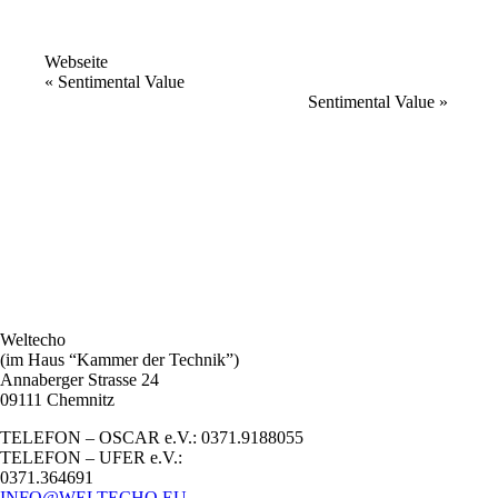
Webseite
Veranstaltung
«
Sentimental Value
Sentimental Value
»
Navigation
Weltecho
(im Haus “Kammer der Technik”)
Annaberger Strasse 24
09111 Chemnitz
TELEFON – OSCAR e.V.: 0371.9188055
TELEFON – UFER e.V.:
0371.364691
INFO@WELTECHO.EU