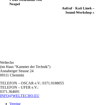
Neapel
Navigation
Aufruf · Kati Linek –
Sound-Workshop
»
Weltecho
(im Haus “Kammer der Technik”)
Annaberger Strasse 24
09111 Chemnitz
TELEFON – OSCAR e.V.: 0371.9188055
TELEFON – UFER e.V.:
0371.364691
INFO@WELTECHO.EU
Vereine