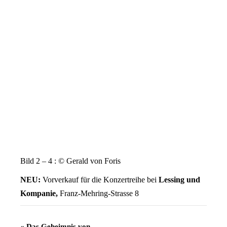
Bild 2 – 4 : © Gerald von Foris
NEU:
Vorverkauf für die Konzertreihe bei
Lessing und
Kompanie,
Franz-Mehring-Strasse 8
Veranstaltung
«
Das Geheimnis von