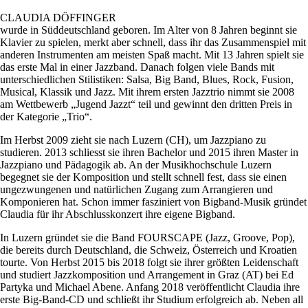
CLAUDIA DÖFFINGER
wurde in Süddeutschland geboren. Im Alter von 8 Jahren beginnt sie
Klavier zu spielen, merkt aber schnell, dass ihr das Zusammenspiel mit
anderen Instrumenten am meisten Spaß macht. Mit 13 Jahren spielt sie
das erste Mal in einer Jazzband. Danach folgen viele Bands mit
unterschiedlichen Stilistiken: Salsa, Big Band, Blues, Rock, Fusion,
Musical, Klassik und Jazz. Mit ihrem ersten Jazztrio nimmt sie 2008
am Wettbewerb „Jugend Jazzt“ teil und gewinnt den dritten Preis in
der Kategorie „Trio“.
Im Herbst 2009 zieht sie nach Luzern (CH), um Jazzpiano zu
studieren. 2013 schliesst sie ihren Bachelor und 2015 ihren Master in
Jazzpiano und Pädagogik ab. An der Musikhochschule Luzern
begegnet sie der Komposition und stellt schnell fest, dass sie einen
ungezwungenen und natürlichen Zugang zum Arrangieren und
Komponieren hat. Schon immer fasziniert von Bigband-Musik gründet
Claudia für ihr Abschlusskonzert ihre eigene Bigband.
In Luzern gründet sie die Band FOURSCAPE (Jazz, Groove, Pop),
die bereits durch Deutschland, die Schweiz, Österreich und Kroatien
tourte. Von Herbst 2015 bis 2018 folgt sie ihrer größten Leidenschaft
und studiert Jazzkomposition und Arrangement in Graz (AT) bei Ed
Partyka und Michael Abene. Anfang 2018 veröffentlicht Claudia ihre
erste Big-Band-CD und schließt ihr Studium erfolgreich ab. Neben all