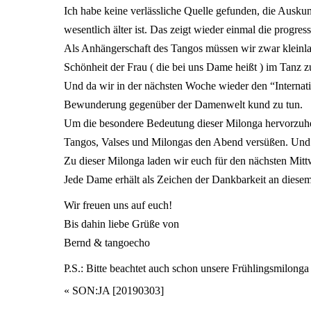
Ich habe keine verlässliche Quelle gefunden, die Ausku
wesentlich älter ist. Das zeigt wieder einmal die progres
Als Anhängerschaft des Tangos müssen wir zwar kleinlaut
Schönheit der Frau ( die bei uns Dame heißt ) im Tanz zu
Und da wir in der nächsten Woche wieder den “Internat
Bewunderung gegenüber der Damenwelt kund zu tun.
Um die besondere Bedeutung dieser Milonga hervorzuhe
Tangos, Valses und Milongas den Abend versüßen. Und d
Zu dieser Milonga laden wir euch für den nächsten Mitt
Jede Dame erhält als Zeichen der Dankbarkeit an diese
Wir freuen uns auf euch!
Bis dahin liebe Grüße von
Bernd & tangoecho
P.S.: Bitte beachtet auch schon unsere Frühlingsmilon
Veranstaltung
«
SON:JA [20190303]
Navigation