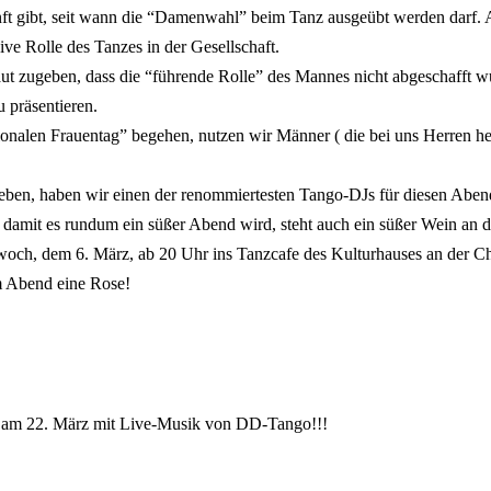
nft gibt, seit wann die “Damenwahl” beim Tanz ausgeübt werden darf. A
sive Rolle des Tanzes in der Gesellschaft.
 zugeben, dass die “führende Rolle” des Mannes nicht abgeschafft wurd
 präsentieren.
ionalen Frauentag” begehen, nutzen wir Männer ( die bei uns Herren 
ben, haben wir einen der renommiertesten Tango-DJs für diesen Abend
amit es rundum ein süßer Abend wird, steht auch ein süßer Wein an de
woch, dem 6. März, ab 20 Uhr ins Tanzcafe des Kulturhauses an der Ch
m Abend eine Rose!
ga am 22. März mit Live-Musik von DD-Tango!!!