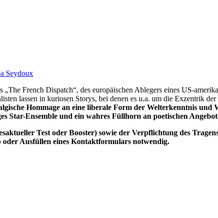
a Seydoux
azins „The French Dispatch“, des europäischen Ablegers eines US-amer
listen lassen in kuriosen Storys, bei denen es u.a. um die Exzentrik de
algische Hommage an eine liberale Form der Welterkenntnis und We
iges Star-Ensemble und ein wahres Füllhorn an poetischen Angebote
gesaktueller Test oder Booster) sowie der Verpflichtung des Trage
oder Ausfüllen eines Kontaktformulars notwendig.