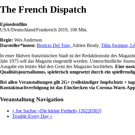
The French Dispatch
Episodenfilm
USA/Deutschland/Frankreich 2019, 108 Min.
Regie:
Wes Anderson
Darsteller*innen:
Benicio Del Toro,
Adrien Brody,
Tilda Swinton,
Lé
In einer fiktiven französischen Stadt ist der Redaktionssitz des Mag
Jahr 1975 soll das Magazin eingestellt werden. Unterschiedliche Journa
Ausgabe ein letztes Mal den Geist des Magazins hochleben.
Eine nost
Qualitätsjournalismus, spielerisch umgesetzt durch ein spielfreud
Bei allen Veranstaltungen gilt 2G+ (vollständiger Impfschutz + ta
Kontaktnachverfolgung ist das Einchecken via Corona-Warn-App 
Veranstaltung Navigation
«
Joe Sachse »Die kleine Freiheit« [20220303]
Trouble Every Day
»