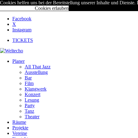
Cookies helfen uns bei der Bereitstellung unserer Inhalte und Diens
Cookies ablehnen
Cookies erlauben
Facebook
X
Instagram
TICKETS
Planer
All That Jazz
Ausstellung
Bar
Film
Klangwerk
Konzert
Lesung
Party
Tanz
Theater
Räume
Projekte
Vereine