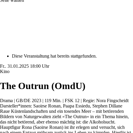
Seite wählen
Diese Veranstaltung hat bereits stattgefunden.
Fr..
31.01.2025
18:00 Uhr
Kino
The Outrun (OmdU)
Drama | GB/DE 2023 | 119 Min. | FSK 12 | Regie: Nora Fingscheidt
Darsteller*innen: Saoirse Ronan, Paapa Essiedu, Stephen Dillane
Raue Küstenlandschaften und ein tosendes Meer – mit betörenden
Bildern von Naturgewalten zieht »The Outrun« in ein Thema hinein,
das nicht betörend, aber ebenso mächtig ist: die Alkoholsucht.
Hauptfigur Rona (Saoirse Ronan) ist ihr erlegen und versucht, sich
nach einem Entzug mühsam zurück ins Leben zu kämpfen. Hierfür ist