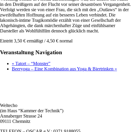
in den Dreißigern auf der Flucht vor seiner desaströsen Vergangenheit.
Verfolgt werden sie von einer Frau, die sich mit den „Outlaws“ in der
zweifelhaften Hoffnung auf ein besseres Leben verbindet. Die
lakonisch-intime Tragikomödie erzählt von einer Gesellschaft der
Abgehängten, die dank märchenhafter Züge und einfühlsamer
Darsteller als Wohlfühlfilm dennoch glücklich macht.
Eintritt 3,50 € ermäßigt / 4,50 € normal
Veranstaltung Navigation
«
Tatort – “Monster”
Beeryoga – Eine Kombination aus Yoga & Biertrinken
»
Weltecho
(im Haus “Kammer der Technik”)
Annaberger Strasse 24
09111 Chemnitz
TELEFON – OSCAR e.V.: 0371.9188055