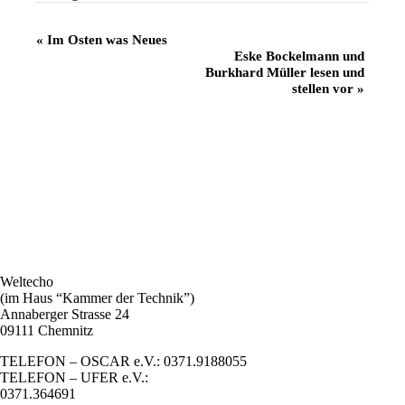
Veranstaltung
«
Im Osten was Neues
Eske Bockelmann und
Navigation
Burkhard Müller lesen und
stellen vor
»
Weltecho
(im Haus “Kammer der Technik”)
Annaberger Strasse 24
09111 Chemnitz
TELEFON – OSCAR e.V.: 0371.9188055
TELEFON – UFER e.V.:
0371.364691