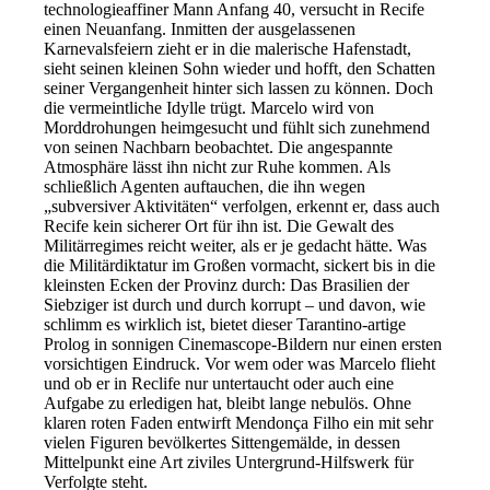
technologieaffiner Mann Anfang 40, versucht in Recife
einen Neuanfang. Inmitten der ausgelassenen
Karnevalsfeiern zieht er in die malerische Hafenstadt,
sieht seinen kleinen Sohn wieder und hofft, den Schatten
seiner Vergangenheit hinter sich lassen zu können. Doch
die vermeintliche Idylle trügt. Marcelo wird von
Morddrohungen heimgesucht und fühlt sich zunehmend
von seinen Nachbarn beobachtet. Die angespannte
Atmosphäre lässt ihn nicht zur Ruhe kommen. Als
schließlich Agenten auftauchen, die ihn wegen
„subversiver Aktivitäten“ verfolgen, erkennt er, dass auch
Recife kein sicherer Ort für ihn ist. Die Gewalt des
Militärregimes reicht weiter, als er je gedacht hätte. Was
die Militärdiktatur im Großen vormacht, sickert bis in die
kleinsten Ecken der Provinz durch: Das Brasilien der
Siebziger ist durch und durch korrupt – und davon, wie
schlimm es wirklich ist, bietet dieser Tarantino-artige
Prolog in sonnigen Cinemascope-Bildern nur einen ersten
vorsichtigen Eindruck. Vor wem oder was Marcelo flieht
und ob er in Reclife nur untertaucht oder auch eine
Aufgabe zu erledigen hat, bleibt lange nebulös. Ohne
klaren roten Faden entwirft Mendonça Filho ein mit sehr
vielen Figuren bevölkertes Sittengemälde, in dessen
Mittelpunkt eine Art ziviles Untergrund-Hilfswerk für
Verfolgte steht.