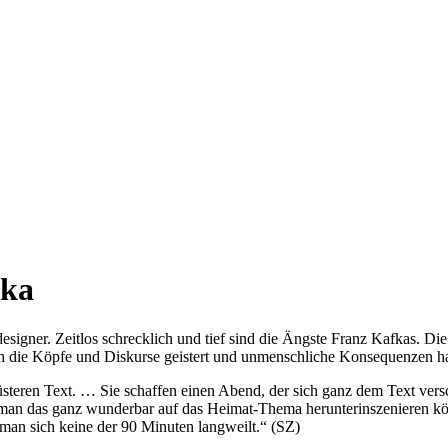
fka
ddesigner. Zeitlos schrecklich und tief sind die Ängste Franz Kafkas.
ch die Köpfe und Diskurse geistert und unmenschliche Konsequenzen ha
üsteren Text. … Sie schaffen einen Abend, der sich ganz dem Text versch
tte man das ganz wunderbar auf das Heimat-Thema herunterinszenieren
 man sich keine der 90 Minuten langweilt.“ (SZ)