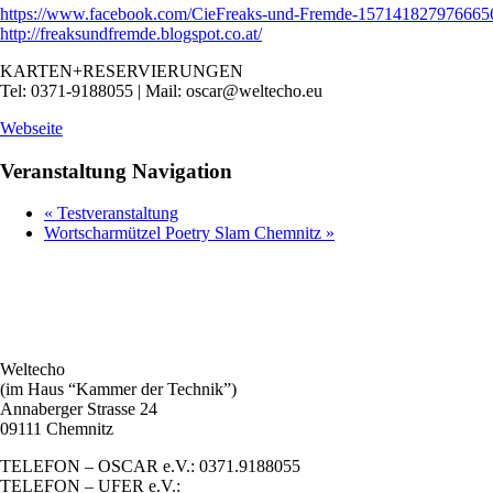
https://www.facebook.com/
CieFreaks-und-Fremde-157141
827976665
http://
freaksundfremde.blogspot.co
.at/
KARTEN+RESERVIERUNGEN
Tel: 0371-9188055 | Mail: oscar@weltecho.eu
Webseite
Veranstaltung Navigation
«
Testveranstaltung
Wortscharmützel Poetry Slam Chemnitz
»
Weltecho
(im Haus “Kammer der Technik”)
Annaberger Strasse 24
09111 Chemnitz
TELEFON – OSCAR e.V.: 0371.9188055
TELEFON – UFER e.V.: