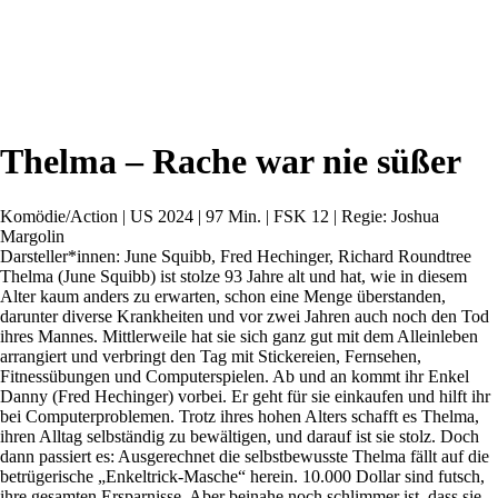
Thelma – Rache war nie süßer
Komödie/Action | US 2024 | 97 Min. | FSK 12 | Regie: Joshua
Margolin
Darsteller*innen: June Squibb, Fred Hechinger, Richard Roundtree
Thelma (June Squibb) ist stolze 93 Jahre alt und hat, wie in diesem
Alter kaum anders zu erwarten, schon eine Menge überstanden,
darunter diverse Krankheiten und vor zwei Jahren auch noch den Tod
ihres Mannes. Mittlerweile hat sie sich ganz gut mit dem Alleinleben
arrangiert und verbringt den Tag mit Stickereien, Fernsehen,
Fitnessübungen und Computerspielen. Ab und an kommt ihr Enkel
Danny (Fred Hechinger) vorbei. Er geht für sie einkaufen und hilft ihr
bei Computerproblemen. Trotz ihres hohen Alters schafft es Thelma,
ihren Alltag selbständig zu bewältigen, und darauf ist sie stolz. Doch
dann passiert es: Ausgerechnet die selbstbewusste Thelma fällt auf die
betrügerische „Enkeltrick-Masche“ herein. 10.000 Dollar sind futsch,
ihre gesamten Ersparnisse. Aber beinahe noch schlimmer ist, dass sie