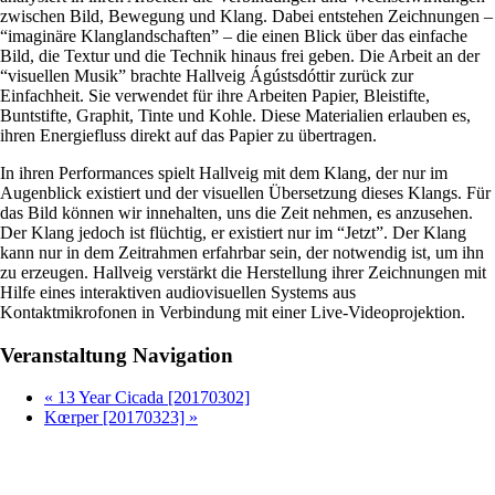
zwischen Bild, Bewegung und Klang. Dabei entstehen Zeichnungen –
“imaginäre Klanglandschaften” – die einen Blick über das einfache
Bild, die Textur und die Technik hinaus frei geben. Die Arbeit an der
“visuellen Musik” brachte Hallveig Ágústsdóttir zurück zur
Einfachheit. Sie verwendet für ihre Arbeiten Papier, Bleistifte,
Buntstifte, Graphit, Tinte und Kohle. Diese Materialien erlauben es,
ihren Energiefluss direkt auf das Papier zu übertragen.
In ihren Performances spielt Hallveig mit dem Klang, der nur im
Augenblick existiert und der visuellen Übersetzung dieses Klangs. Für
das Bild können wir innehalten, uns die Zeit nehmen, es anzusehen.
Der Klang jedoch ist flüchtig, er existiert nur im “Jetzt”. Der Klang
kann nur in dem Zeitrahmen erfahrbar sein, der notwendig ist, um ihn
zu erzeugen. Hallveig verstärkt die Herstellung ihrer Zeichnungen mit
Hilfe eines interaktiven audiovisuellen Systems aus
Kontaktmikrofonen in Verbindung mit einer Live-Videoprojektion.
Veranstaltung Navigation
«
13 Year Cicada [20170302]
Kœrper [20170323]
»