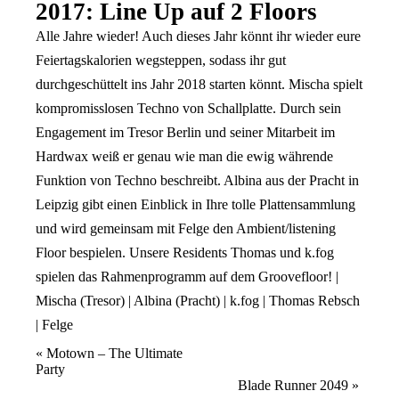
2017: Line Up auf 2 Floors
Alle Jahre wieder! Auch dieses Jahr könnt ihr wieder eure
Feiertagskalorien wegsteppen, sodass ihr gut
durchgeschüttelt ins Jahr 2018 starten könnt. Mischa spielt
kompromisslosen Techno von Schallplatte. Durch sein
Engagement im Tresor Berlin und seiner Mitarbeit im
Hardwax weiß er genau wie man die ewig währende
Funktion von Techno beschreibt. Albina aus der Pracht in
Leipzig gibt einen Einblick in Ihre tolle Plattensammlung
und wird gemeinsam mit Felge den Ambient/listening
Floor bespielen. Unsere Residents Thomas und k.fog
spielen das Rahmenprogramm auf dem Groovefloor! |
Mischa (Tresor) | Albina (Pracht) | k.fog | Thomas Rebsch
| Felge
Veranstaltung
«
Motown – The Ultimate
Party
Navigation
Blade Runner 2049
»