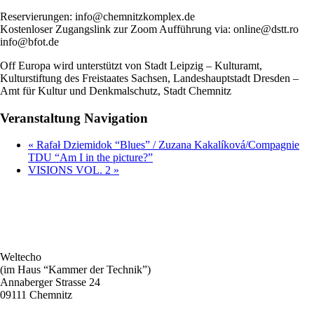
Reservierungen:
info@chemnitzkomplex.de
Kostenloser Zugangslink zur Zoom Aufführung
via:
online@dstt.ro
info@bfot.de
Off Europa
wird unterstützt von Stadt Leipzig – Kulturamt,
Kulturstiftung des Freistaates Sachsen,
Landeshauptstadt Dresden –
Amt für Kultur und Denkmalschutz,
Stadt Chemnitz
Veranstaltung Navigation
«
Rafał Dziemidok “Blues” / Zuzana Kakalíková/Compagnie
TDU “Am I in the picture?”
VISIONS VOL. 2
»
Weltecho
(im Haus “Kammer der Technik”)
Annaberger Strasse 24
09111 Chemnitz