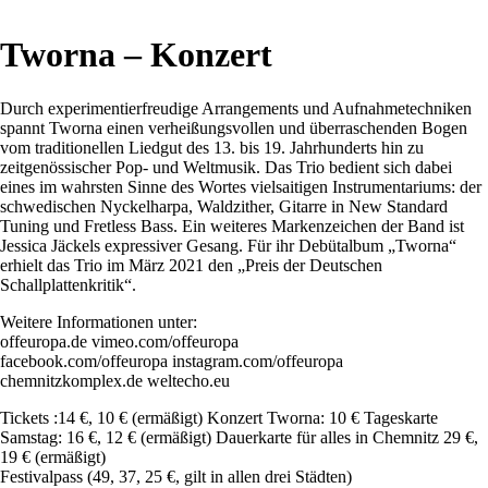
Tworna – Konzert
Durch experimentierfreudige Arrangements und Aufnahmetechniken
spannt Tworna einen verheißungsvollen und überraschenden Bogen
vom traditionellen Liedgut des 13. bis 19. Jahrhunderts hin
zu
zeitgenössischer Pop- und Weltmusik.
Das Trio bedient sich dabei
eines im wahrsten Sinne des Wortes vielsaitigen Instrumentariums: der
schwedischen Nyckelharpa, Waldzither, Gitarre in New Standard
Tuning und Fretless Bass. Ein weiteres Markenzeichen der Band ist
Jessica Jäckels
expressiver Gesang.
Für ihr Debütalbum „Tworna“
erhielt das Trio im März 2021 den „Preis der Deutschen
Schallplattenkritik“.
Weitere Informationen unter:
offeuropa.de vimeo.com/offeuropa
facebook.com/offeuropa instagram.com/offeuropa
chemnitzkomplex.de weltecho.eu
Tickets
:
14 €, 10 € (ermäßigt)
Konzert Tworna:
10 €
Tageskarte
Samstag:
16 €, 12 € (ermäßigt)
Dauerkarte
für alles in
Chemnitz
29 €,
19 € (ermäßigt)
Festivalpass
(49, 37, 25 €, gilt in allen drei Städten)