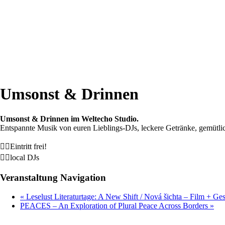
Umsonst & Drinnen
Umsonst & Drinnen im Weltecho Studio.
Entspannte Musik von euren Lieblings-DJs, leckere Getränke, gemütl
❤️‍🔥Eintritt frei!
❤️‍🔥local DJs
Veranstaltung Navigation
«
Leselust Literaturtage: A New Shift / Nová šichta – Film + Ge
PEACES – An Exploration of Plural Peace Across Borders
»