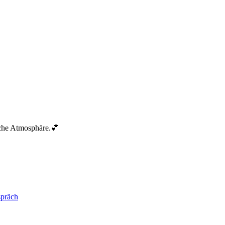
iche Atmosphäre.💕
spräch