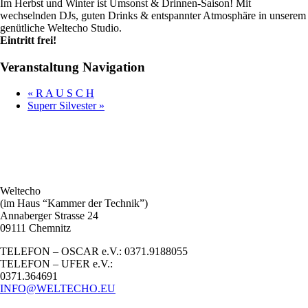
Im Herbst und Winter ist Umsonst & Drinnen-Saison! Mit
wechselnden DJs, guten Drinks & entspannter Atmosphäre in unserem
genütliche Weltecho Studio.
Eintritt frei!
Veranstaltung Navigation
«
R A U S C H
Superr Silvester
»
Weltecho
(im Haus “Kammer der Technik”)
Annaberger Strasse 24
09111 Chemnitz
TELEFON – OSCAR e.V.: 0371.9188055
TELEFON – UFER e.V.:
0371.364691
INFO@WELTECHO.EU