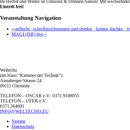
Im Herbst und Winter ist Umsonst & Drinnen-Saison! Mit wechselnden
Eintritt frei!
Veranstaltung Navigation
«
geflecht · schreibzeichnungen und objekte · kirsten jäschke · 
MAGI (ISR) live
»
Weltecho
(im Haus “Kammer der Technik”)
Annaberger Strasse 24
09111 Chemnitz
TELEFON – OSCAR e.V.: 0371.9188055
TELEFON – UFER e.V.:
0371.364691
INFO@WELTECHO.EU
Vereine
Datenschutz