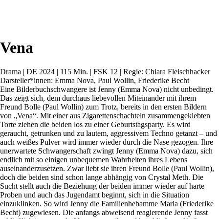
Vena
Drama | DE 2024 | 115 Min. | FSK 12 | Regie: Chiara Fleischhacker
Darsteller*innen: Emma Nova, Paul Wollin, Friederike Becht
Eine Bilderbuchschwangere ist Jenny (Emma Nova) nicht unbedingt.
Das zeigt sich, dem durchaus liebevollen Miteinander mit ihrem
Freund Bolle (Paul Wollin) zum Trotz, bereits in den ersten Bildern
von „Vena“. Mit einer aus Zigarettenschachteln zusammengeklebten
Torte ziehen die beiden los zu einer Geburtstagsparty. Es wird
geraucht, getrunken und zu lautem, aggressivem Techno getanzt – und
auch weißes Pulver wird immer wieder durch die Nase gezogen. Ihre
unerwartete Schwangerschaft zwingt Jenny (Emma Nova) dazu, sich
endlich mit so einigen unbequemen Wahrheiten ihres Lebens
auseinanderzusetzen. Zwar liebt sie ihren Freund Bolle (Paul Wollin),
doch die beiden sind schon lange abhängig von Crystal Meth. Die
Sucht stellt auch die Beziehung der beiden immer wieder auf harte
Proben und auch das Jugendamt beginnt, sich in die Situation
einzuklinken. So wird Jenny die Familienhebamme Marla (Friederike
Becht) zugewiesen. Die anfangs abweisend reagierende Jenny fasst