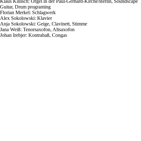
Klaus Killisch: Orgel in der Paul-Gerhard-Kirche/Berlin, Soundscape
Guitar, Drum programing
Florian Merkel: Schlagwerk
Alex Sokolowski: Klavier
Anja Sokolowski: Geige, Clavinett, Stimme
Jana Weiß: Tenorsaxofon, Altsaxofon
Johan Irebjer: Kontrabaß, Congas