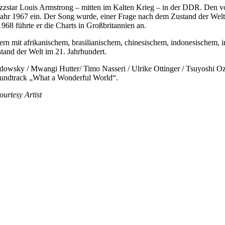
Jazzstar Louis Armstrong – mitten im Kalten Krieg – in der DDR. Den
ahr 1967 ein. Der Song wurde, einer Frage nach dem Zustand der Welt 
68 führte er die Charts in Großbritannien an.
rn mit afrikanischem, brasilianischem, chinesischem, indonesischem, 
stand der Welt im 21. Jahrhundert.
owsky / Mwangi Hutter/ Timo Nasseri / Ulrike Ottinger / Tsuyoshi Oz
oundtrack „What a Wonderful World“.
ourtesy Artist