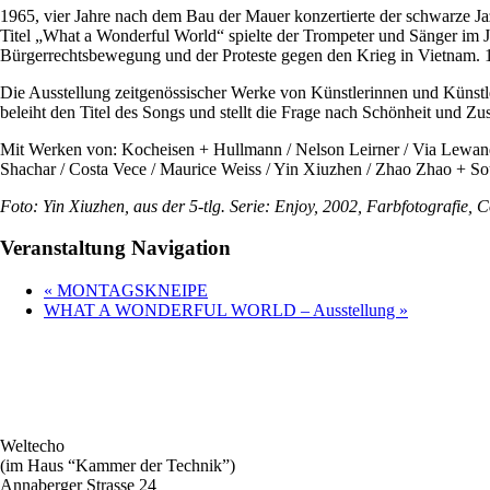
1965, vier Jahre nach dem Bau der Mauer konzertierte der schwarze 
Titel „What a Wonderful World“ spielte der Trompeter und Sänger im J
Bürgerrechtsbewegung und der Proteste gegen den Krieg in Vietnam. 19
Die Ausstellung zeitgenössischer Werke von Künstlerinnen und Künstle
beleiht den Titel des Songs und stellt die Frage nach Schönheit und Zu
Mit Werken von: Kocheisen + Hullmann / Nelson Leirner / Via Lewand
Shachar / Costa Vece / Maurice Weiss / Yin Xiuzhen / Zhao Zhao + S
Foto: Yin Xiuzhen, aus der 5-tlg. Serie: Enjoy, 2002, Farbfotografie, C
Veranstaltung Navigation
«
MONTAGSKNEIPE
WHAT A WONDERFUL WORLD – Ausstellung
»
Weltecho
(im Haus “Kammer der Technik”)
Annaberger Strasse 24