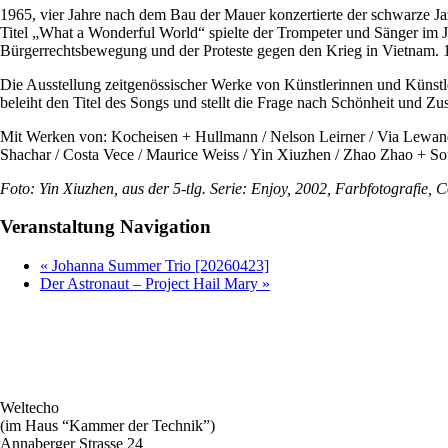
1965, vier Jahre nach dem Bau der Mauer konzertierte der schwarze 
Titel „What a Wonderful World“ spielte der Trompeter und Sänger im J
Bürgerrechtsbewegung und der Proteste gegen den Krieg in Vietnam. 19
Die Ausstellung zeitgenössischer Werke von Künstlerinnen und Künstle
beleiht den Titel des Songs und stellt die Frage nach Schönheit und Zu
Mit Werken von: Kocheisen + Hullmann / Nelson Leirner / Via Lewand
Shachar / Costa Vece / Maurice Weiss / Yin Xiuzhen / Zhao Zhao + S
Foto: Yin Xiuzhen, aus der 5-tlg. Serie: Enjoy, 2002, Farbfotografie, C
Veranstaltung Navigation
«
Johanna Summer Trio [20260423]
Der Astronaut – Project Hail Mary
»
Weltecho
(im Haus “Kammer der Technik”)
Annaberger Strasse 24