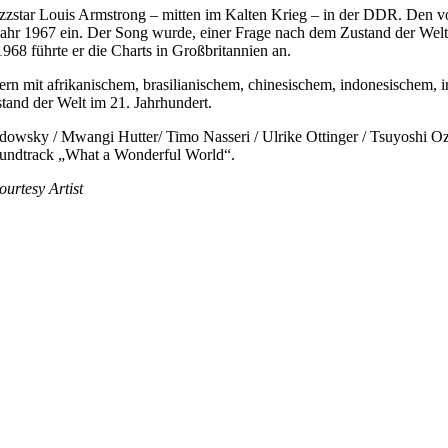
Jazzstar Louis Armstrong – mitten im Kalten Krieg – in der DDR. Den
ahr 1967 ein. Der Song wurde, einer Frage nach dem Zustand der Welt 
68 führte er die Charts in Großbritannien an.
rn mit afrikanischem, brasilianischem, chinesischem, indonesischem, 
stand der Welt im 21. Jahrhundert.
owsky / Mwangi Hutter/ Timo Nasseri / Ulrike Ottinger / Tsuyoshi Oz
oundtrack „What a Wonderful World“.
ourtesy Artist